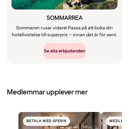
SOMMARREA
Sommaren rusar vidare! Passa på att boka din
hotellvistelse till superpris – innan det är för sent.
Se alla erbjudanden
Medlemmar upplever mer
BETALA MED SPENN
MEDLEM