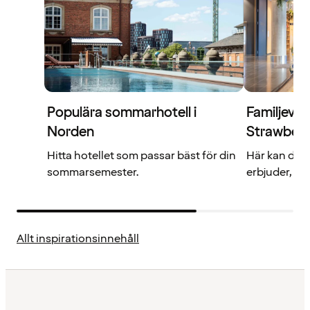
Populära sommarhotell i
Familjevän
Norden
Strawberr
Hitta hotellet som passar bäst för din
Här kan du l
sommarsemester.
erbjuder, va
Allt inspirationsinnehåll