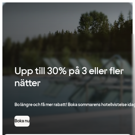
Boka
hotell
till
bästa
pris
Upp till 30% på 3 eller fler
nätter
Bo längre och få mer rabatt! Boka sommarens hotellvistelse ida
Boka nu