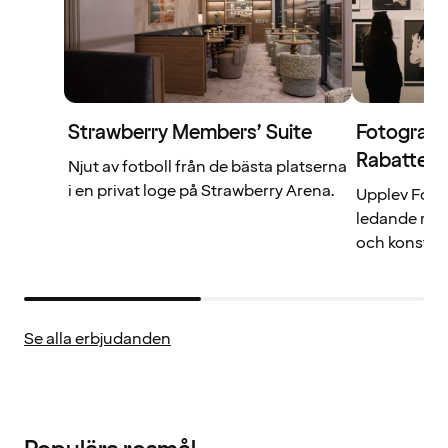
Strawberry Members’ Suite
Fotografi
Rabattera
Njut av fotboll från de bästa platserna
i en privat loge på Strawberry Arena.
Upplev Fotog
ledande möte
och konst.
Se alla erbjudanden