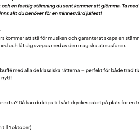
k och en festlig stämning du sent kommer att glömma. Ta med
finns allt du behöver för en minnesvärd julfest!
G
s kommer att stå för musiken och garanterat skapa en stämni
 med och låt dig svepas med av den magiska atmosfären.
dsbuffé med alla de klassiska rätterna – perfekt för både tradi
 nytt!
ite extra? Då kan du köpa till vårt dryckespaket på plats för en 
till 1 oktober)