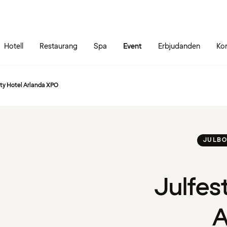
Gå till sidans innehåll
Gå till sidans huvudmeny
Hotell
Restaurang
Spa
Event
Erbjudanden
Ko
ity Hotel Arlanda XPO
JULB
Julfes
A