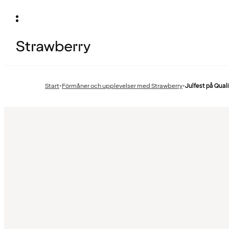
Start
•
Förmåner och upplevelser med Strawberry
•
Julfest på Qual
Föregående
sida: