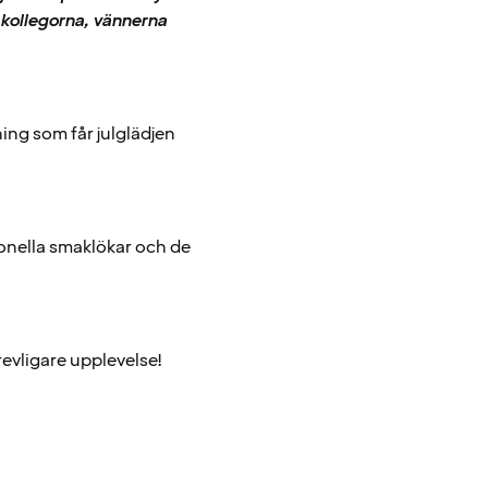
 kollegorna, vännerna
ng som får julglädjen
tionella smaklökar och de
trevligare upplevelse!