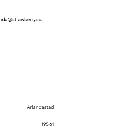
rlanda@strawberry.se.
Arlandastad
195 61