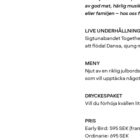
av god mat, härlig musi
eller familjen – hos oss 
LIVE UNDERHÅLLNIN
Sigtunabandet Together
att flöda! Dansa, sjung
MENY
Njut av en riklig julbor
som vill upptäcka något
DRYCKESPAKET
Vill du förhöja kvällen l
PRIS
Early Bird: 595 SEK (fram 
Ordinarie: 695 SEK