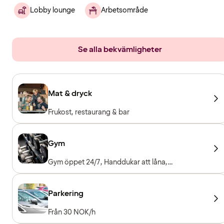
Lobby lounge
Arbetsområde
Se alla bekvämligheter
Mat & dryck
Frukost, restaurang & bar
Gym
Gym öppet 24/7, Handdukar att låna,
Träningsmaskiner, Konditionsmaskiner, Fria
vikter, Entré ingår för hotellgäster
Parkering
Från 30 NOK/h