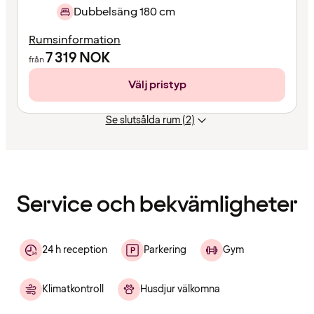
Dubbelsäng 180 cm
Rumsinformation
7 319
NOK
från
Välj pristyp
Se slutsålda rum (2)
Innehållet
har
laddats
Service och bekvämligheter
24 h reception
Parkering
Gym
Klimatkontroll
Husdjur välkomna