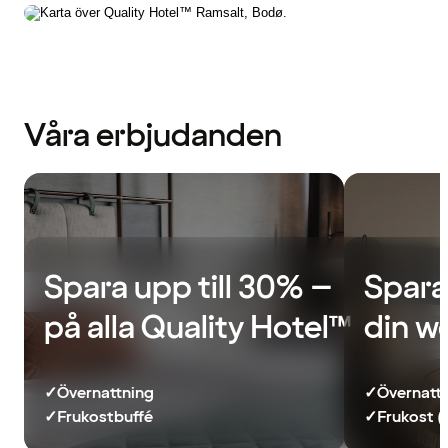
Våra erbjudanden
Spara upp till 30% –
Spara
på alla Quality Hotel™
din w
✓
Övernattning
✓
Övernatt
✓
Frukostbuffé
✓
Frukost (