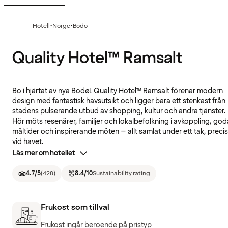
·
·
Hotell
Norge
Bodö
Quality Hotel™ Ramsalt
Bo i hjärtat av nya Bodø! Quality Hotel™ Ramsalt förenar modern
design med fantastisk havsutsikt och ligger bara ett stenkast från
stadens pulserande utbud av shopping, kultur och andra tjänster.
Hör möts resenärer, familjer och lokalbefolkning i avkoppling, god
måltider och inspirerande möten – allt samlat under ett tak, precis
vid havet.
Läs mer om hotellet
4.7
/5
(
428
)
8.4
/10
Sustainability rating
Frukost som tillval
Frukost ingår beroende på pristyp