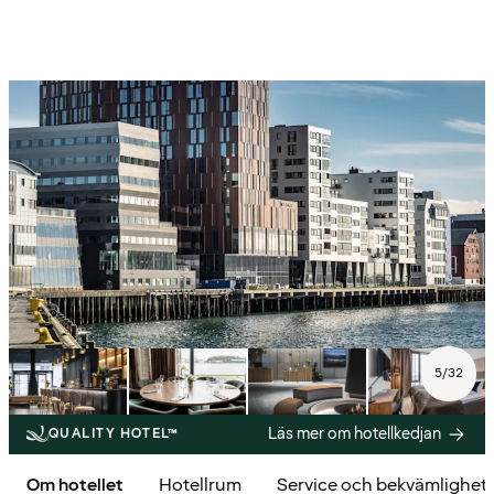
5
/
32
Läs mer om hotellkedjan
QUALITY HOTEL™
Om hotellet
Hotellrum
Service och bekvämlighet