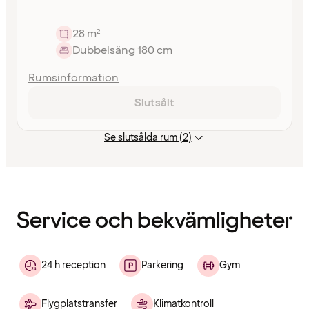
28 m²
Dubbelsäng 180 cm
Rumsinformation
Slutsålt
Se slutsålda rum (2)
Innehållet
har
laddats
Service och bekvämligheter
24 h reception
Parkering
Gym
Flygplatstransfer
Klimatkontroll