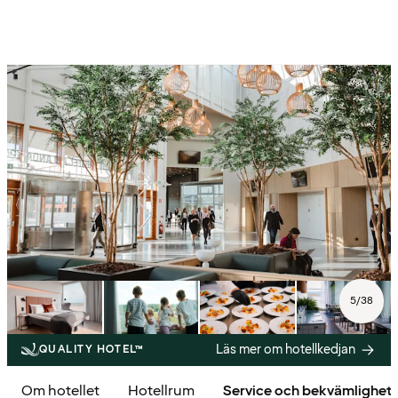
5
/
38
Läs mer om hotellkedjan
QUALITY HOTEL™
Om hotellet
Hotellrum
Service och bekvämlighet