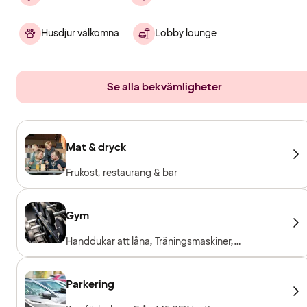
Husdjur välkomna
Lobby lounge
Se alla bekvämligheter
Mat & dryck
Frukost, restaurang & bar
Gym
Handdukar att låna, Träningsmaskiner,
Konditionsmaskiner, Fria vikter, Entré ingår för
hotellgäster
Parkering