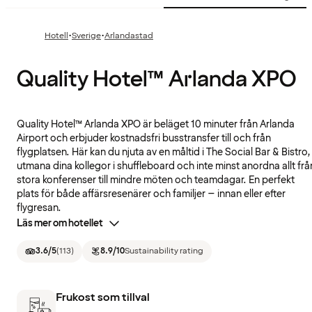
·
·
Hotell
Sverige
Arlandastad
Quality Hotel™ Arlanda XPO
Quality Hotel™ Arlanda XPO är beläget 10 minuter från Arlanda
Airport och erbjuder kostnadsfri busstransfer till och från
flygplatsen. Här kan du njuta av en måltid i The Social Bar & Bistro,
utmana dina kollegor i shuffleboard och inte minst anordna allt frå
stora konferenser till mindre möten och teamdagar. En perfekt
plats för både affärsresenärer och familjer – innan eller efter
flygresan.
Läs mer om hotellet
3.6
/5
(
113
)
8.9
/10
Sustainability rating
Frukost som tillval