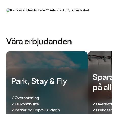
Våra erbjudanden
Spara
Park, Stay & Fly
på al
✓
Övernattning
✓
Frukostbuffé
✓
Övernatt
✓
Parkering upp till 8 dygn
✓
Frukostb