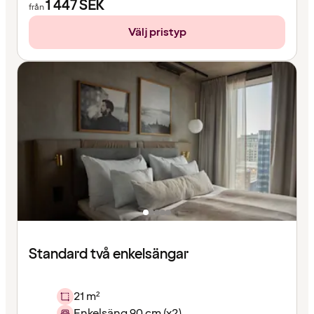
1 447
SEK
från
Välj pristyp
Standard två enkelsängar
21 m²
Enkelsäng 90 cm (x2)