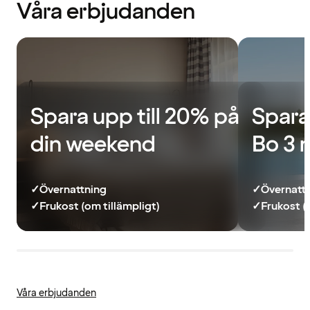
Våra erbjudanden
Spara upp till 20% på
Spara
din weekend
Bo 3 
✓
Övernattning
✓
Övernatt
✓
Frukost (om tillämpligt)
✓
Frukost (
Våra erbjudanden