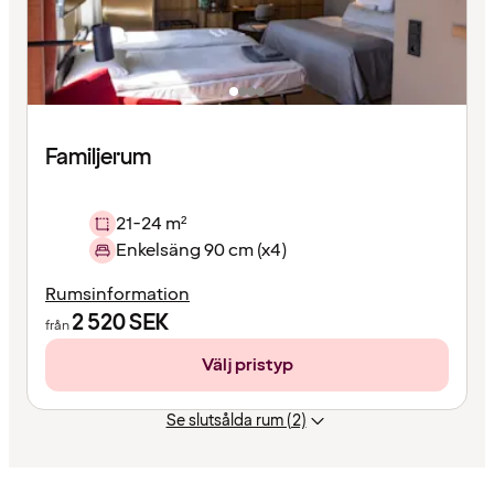
Familjerum
21-24 m²
Enkelsäng 90 cm (x4)
Rumsinformation
2 520
SEK
från
Välj pristyp
Se slutsålda rum (2)
Innehållet
har