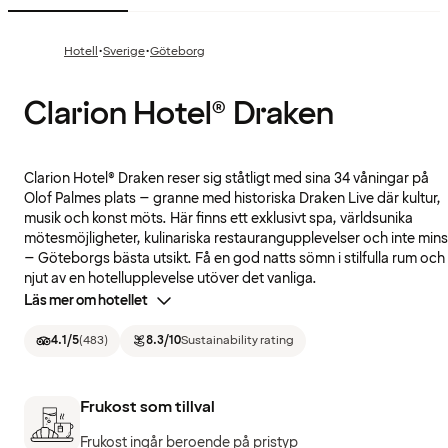
·
·
Hotell
Sverige
Göteborg
Clarion Hotel® Draken
Clarion Hotel® Draken reser sig ståtligt med sina 34 våningar på
Olof Palmes plats – granne med historiska Draken Live där kultur,
musik och konst möts. Här finns ett exklusivt spa, världsunika
mötesmöjligheter, kulinariska restaurangupplevelser och inte mins
– Göteborgs bästa utsikt. Få en god natts sömn i stilfulla rum och
njut av en hotellupplevelse utöver det vanliga.
Läs mer om hotellet
4.1
/5
(
483
)
8.3
/10
Sustainability rating
Frukost som tillval
Frukost ingår beroende på pristyp