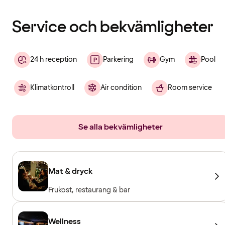
laddats
Service och bekvämligheter
24 h reception
Parkering
Gym
Pool
Klimatkontroll
Air condition
Room service
Se alla bekvämligheter
Mat & dryck
Frukost, restaurang & bar
Wellness