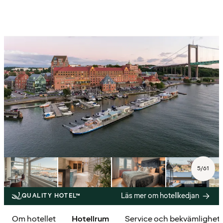
5
/
61
Läs mer om hotellkedjan
QUALITY HOTEL™
Om hotellet
Hotellrum
Service och bekvämlighet