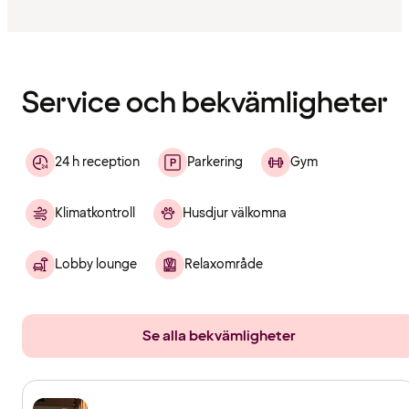
Innehållet
har
laddats
Service och bekvämligheter
24 h reception
Parkering
Gym
Klimatkontroll
Husdjur välkomna
Lobby lounge
Relaxområde
Se alla bekvämligheter