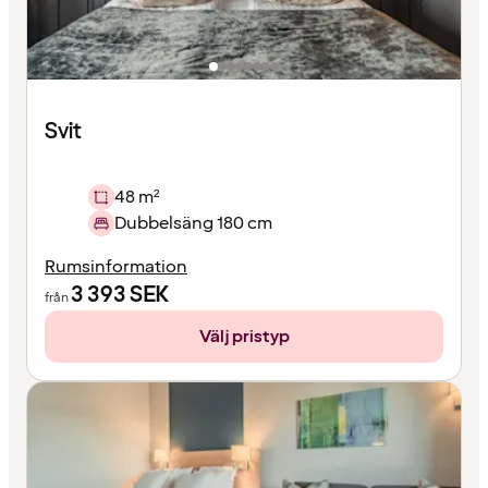
Svit
48 m²
Dubbelsäng 180 cm
Rumsinformation
3 393
SEK
från
Välj pristyp