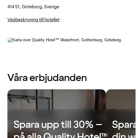
414 51, Göteborg, Sverige
Vägbeskrivning till hotellet
Våra erbjudanden
Spara upp till 30% –
Spara
på alla Quality Hotel™
din w