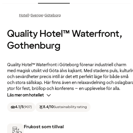
·
·
Hotell
Sverige
Göteborg
Quality Hotel™ Waterfront,
Gothenburg
Quality Hotel™ Waterfront i Göteborg förenar industriell charm
med magisk utsikt vid Göta älvs kajkant. Med stadens puls, kulturli
och sevärdheter precis intill är det ett perfekt läge för både små
och stora sällskap. Här finns även en relaxavdelning och oslagbar
ytor för fest, bröllop och konferens – en upplevelse för alla.
Läs mer om hotellet
4.1
/5
(
907
)
8.4
/10
Sustainability rating
Frukost som tillval