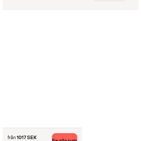
1017 SEK
från
Se alla rum