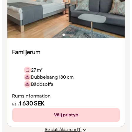
Familjerum
27 m²
Dubbelsäng 180 cm
Bäddsoffa
Rumsinformation
1 630
SEK
från
Välj pristyp
Se slutsålda rum (1)