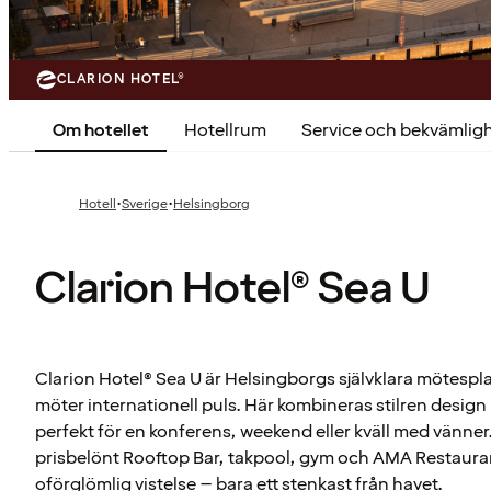
CLARION HOTEL®
Om hotellet
Hotellrum
Service och bekvämlig
·
·
Hotell
Sverige
Helsingborg
Clarion Hotel® Sea U
Clarion Hotel® Sea U är Helsingborgs självklara mötespl
möter internationell puls. Här kombineras stilren desig
perfekt för en konferens, weekend eller kväll med vänner
prisbelönt Rooftop Bar, takpool, gym och AMA Restaurant 
oförglömlig vistelse – bara ett stenkast från havet.