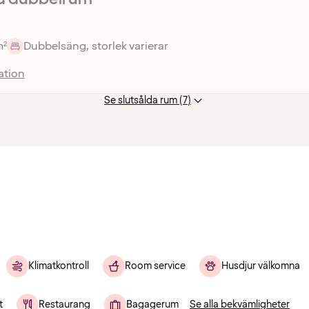
m²
Dubbelsäng, storlek varierar
ation
Se slutsålda rum (7)
Klimatkontroll
Room service
Husdjur välkomna
t
Restaurang
Bagagerum
Se alla bekvämligheter