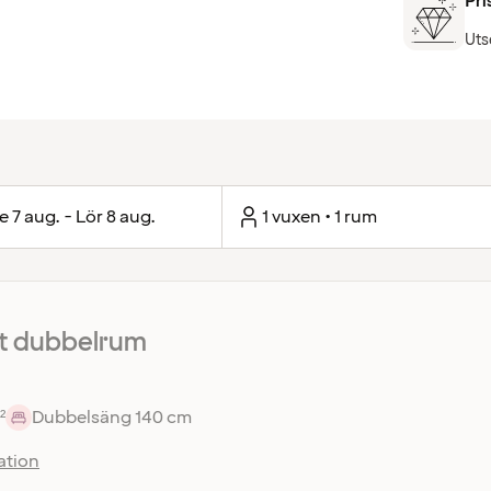
Pri
Uts
e 7 aug. - Lör 8 aug.
1 vuxen • 1 rum
 dubbelrum
²
Dubbelsäng 140 cm
ation