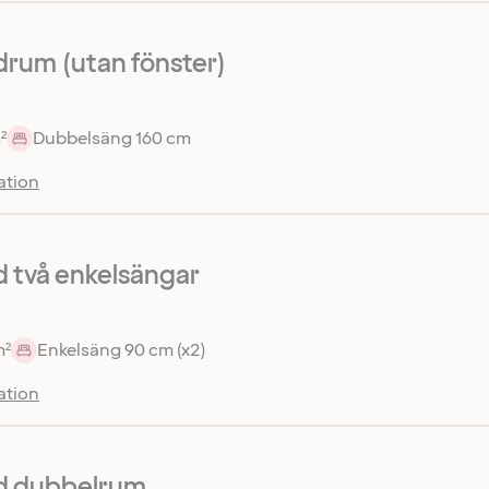
rum (utan fönster)
²
Dubbelsäng 160 cm
ation
 två enkelsängar
m²
Enkelsäng 90 cm (x2)
ation
d dubbelrum