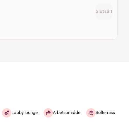
Slutsålt
Lobby lounge
Arbetsområde
Solterrass