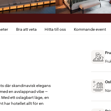
heter
Bra att veta
Hitta till oss
Kommande event
Fru
Fru
Osl
ats där skandinavisk elegans
När
n med en avslappnad vibe –
. Med ett oslagbart läge, en
har hotellet allt för en