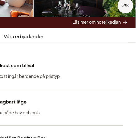
5
/
86
Läs mer om hotellkedjan
Våra erbjudanden
kost som tillval
kost ingår beroende på pristyp
agbart läge
a både hav och puls