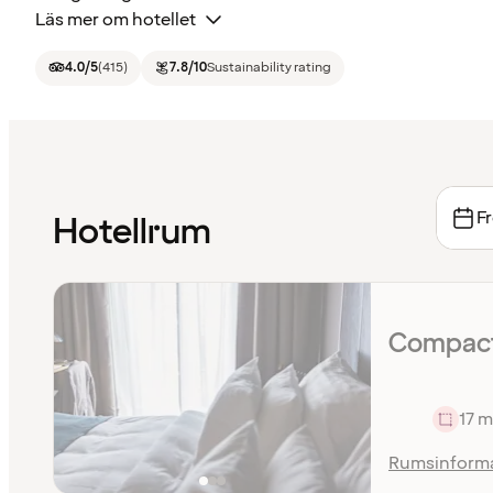
Läs mer om hotellet
4.0
/5
(
415
)
7.8
/10
Sustainability rating
Fr
Hotellrum
Compact
17 m
Rumsinform