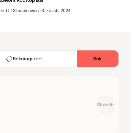
sbelönt Rooftop Bar
edd till Skandinaviens 3:e bästa 2024
Bokningskod
Sök
Slutsålt