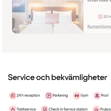
20 
Rumsinform
Innehållet
har
laddats
Service och bekvämligheter
24 h reception
Parkering
Gym
Pool
Tvättservice
Check-in Service station
Frukos