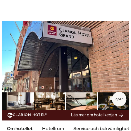
5
/
37
Läs mer om hotellkedjan
CLARION HOTEL®
Om hotellet
Hotellrum
Service och bekvämlighet