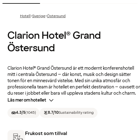
·
·
Hotell
Sverige
Östersund
Clarion Hotel® Grand
Östersund
Clarion Hotel® Grand Östersund är ett modernt konferenshotell
mitt i centrala Östersund – där konst, musik och design sätter
tonen för en minnesvärd vistelse. Med sin unika atmosfär och
professionella team är hotellet en perfekt destination – oavsett 
du reser i jobbet eller bara vill uppleva stadens kultur och charm.
Läs mer om hotellet
4.3
/5
(
1045
)
8.7
/10
Sustainability rating
Frukost som tillval