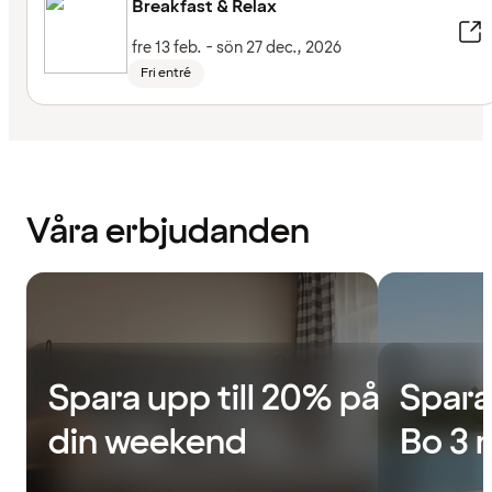
Breakfast & Relax
fre 13 feb. - sön 27 dec., 2026
Fri entré
Våra erbjudanden
Spara upp till 20% på
Spara
din weekend
Bo 3 