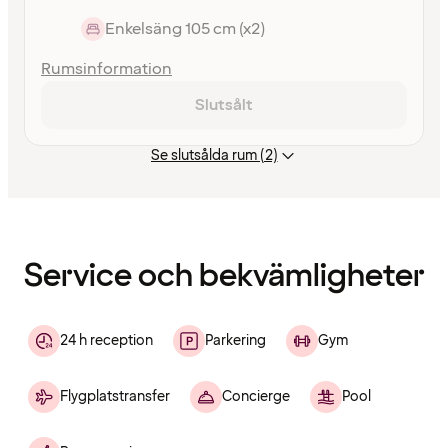
Enkelsäng 105 cm (x2)
Rumsinformation
Slutsålt
Se slutsålda rum (2)
Innehållet
har
laddats
Service och bekvämligheter
24 h reception
Parkering
Gym
Flygplatstransfer
Concierge
Pool