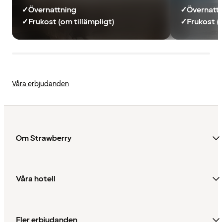
✓
Övernattning
✓
Övernatt
✓
Frukost (om tillämpligt)
✓
Frukost (
Våra erbjudanden
Om Strawberry
Våra hotell
Fler erbjudanden