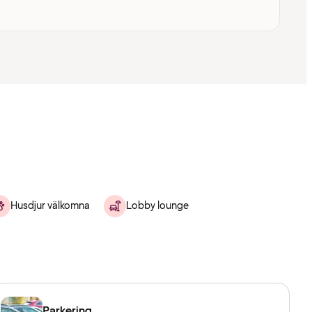
Husdjur välkomna
Lobby lounge
Parkering