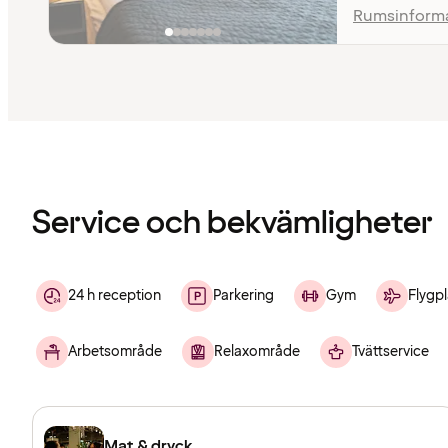
Rumsinform
Innehållet
har
laddats
Service och bekvämligheter
24 h reception
Parkering
Gym
Flygpl
Arbetsområde
Relaxområde
Tvättservice
Mat & dryck