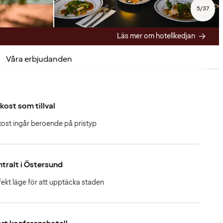
5
/
37
Läs mer om hotellkedjan
Våra erbjudanden
kost som tillval
kost ingår beroende på pristyp
tralt i Östersund
fekt läge för att upptäcka staden