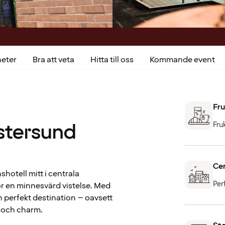
heter
Bra att veta
Hitta till oss
Kommande event
Fru
Östersund
Fru
Cen
hotell mitt i centrala
Per
ör en minnesvärd vistelse. Med
n perfekt destination – oavsett
r och charm.