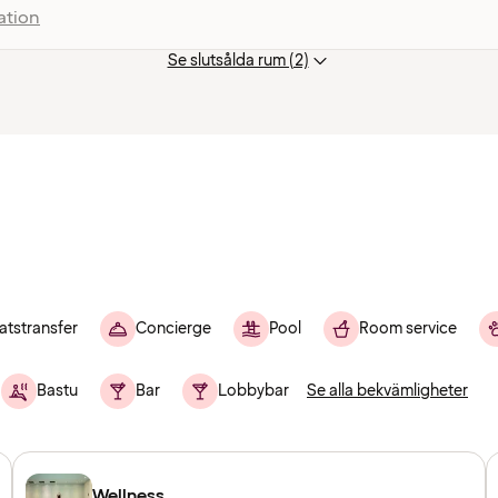
ation
Se slutsålda rum (2)
atstransfer
Concierge
Pool
Room service
Bastu
Bar
Lobbybar
Se alla bekvämligheter
Wellness