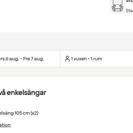
Sto
Sta
rs 6 aug. - Fre 7 aug.
1 vuxen • 1 rum
vå enkelsängar
lsäng 105 cm (x2)
ation