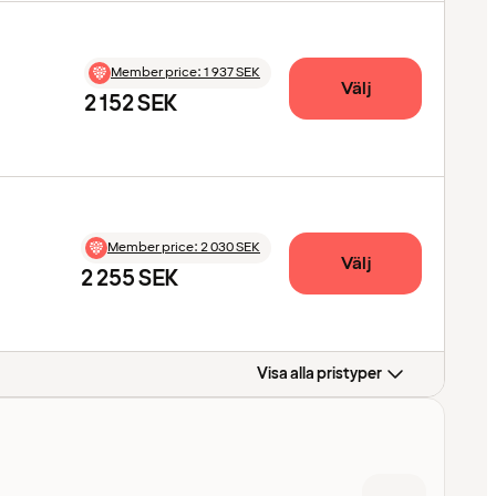
Member price
:
1 937 SEK
Välj
2 152 SEK
Member price
:
2 030 SEK
Välj
2 255 SEK
Visa alla pristyper