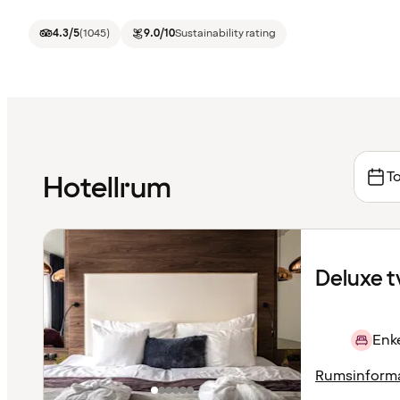
4.3
/5
(
1045
)
9.0
/10
Sustainability rating
To
Hotellrum
Deluxe t
Enke
Rumsinform