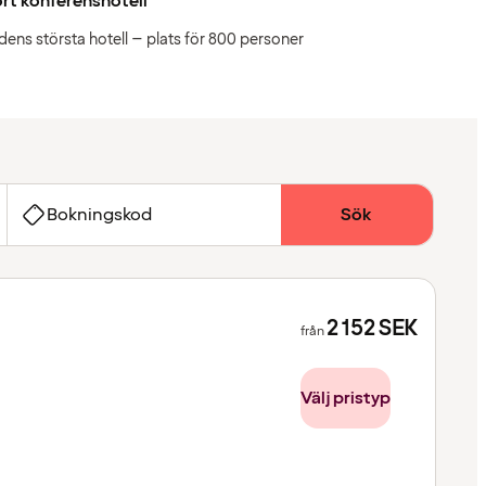
rt konferenshotell
dens största hotell – plats för 800 personer
Bokningskod
Sök
2 152
SEK
från
Välj pristyp