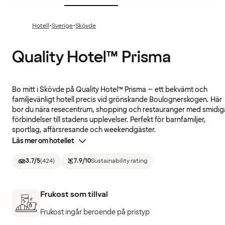
·
·
Hotell
Sverige
Skövde
Quality Hotel™ Prisma
Bo mitt i Skövde på Quality Hotel™ Prisma – ett bekvämt och
familjevänligt hotell precis vid grönskande Boulognerskogen. Här
bor du nära resecentrum, shopping och restauranger med smidig
förbindelser till stadens upplevelser. Perfekt för barnfamiljer,
sportlag, affärsresande och weekendgäster.
Läs mer om hotellet
3.7
/5
(
424
)
7.9
/10
Sustainability rating
Frukost som tillval
Frukost ingår beroende på pristyp