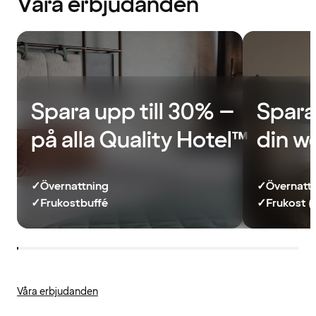
Våra erbjudanden
Spara upp till 30% –
Spara
på alla Quality Hotel™
din w
✓
Övernattning
✓
Övernatt
✓
Frukostbuffé
✓
Frukost (
Våra erbjudanden