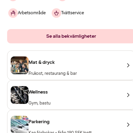
Arbetsområde
Tvättservice
Se alla bekvämligheter
Mat & dryck
Frukost, restaurang & bar
Wellness
Gym, bastu
Parkering
Kan förbokas • Från 190 SEK/natt