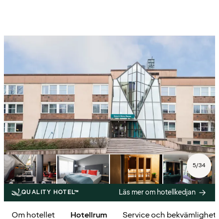
5
/
34
Läs mer om hotellkedjan
QUALITY HOTEL™
Om hotellet
Hotellrum
Service och bekvämlighet