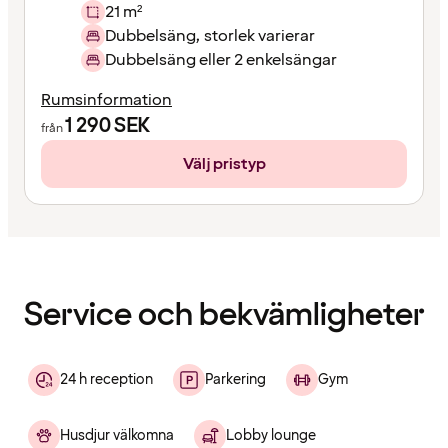
21 m²
Dubbelsäng, storlek varierar
Dubbelsäng eller 2 enkelsängar
Rumsinformation
1 290
SEK
från
Välj pristyp
Innehållet
har
laddats
Service och bekvämligheter
24 h reception
Parkering
Gym
Husdjur välkomna
Lobby lounge