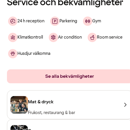
Service och bekvämligheter
24 h reception
Parkering
Gym
Klimatkontroll
Air condition
Room service
Husdjur välkomna
Se alla bekvämligheter
Mat & dryck
Frukost, restaurang & bar