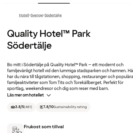
·
·
Hotell
Sverige
Södertälje
Quality Hotel™ Park
Södertälje
Bo mitt i Södertälje på Quality Hotel™ Park – ett modernt och
familjevänligt hotell vid den lummiga stadsparken och hamnen. Hä
har du nära till tågstationen, shopping, restauranger och populär
familjeaktiviteter som Tom Tits och Torekällberget. Perfekt för
sportlag, weekendresor och dig som reser med barn.
Läs mer om hotellet
3.8
/5
(
481
)
7.8
/10
Sustainability rating
Frukost som tillval