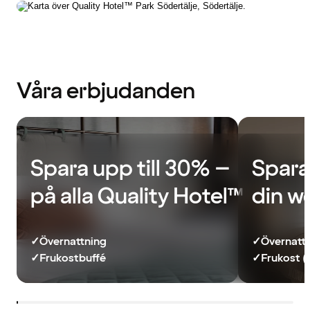
Våra erbjudanden
Spara upp till 30% –
Spara
på alla Quality Hotel™
din w
✓
Övernattning
✓
Övernatt
✓
Frukostbuffé
✓
Frukost (