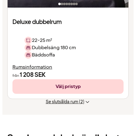
Deluxe dubbelrum
22-25 m²
Dubbelsäng 180 cm
Bäddsoffa
Rumsinformation
1 208
SEK
från
Välj pristyp
Se slutsålda rum (2)
Innehållet
har
laddats