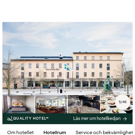
5
/
48
Läs mer om hotellkedjan
QUALITY HOTEL™
Om hotellet
Hotellrum
Service och bekvämlighet