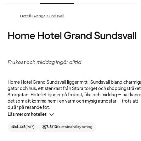
·
·
Hotell
Sverige
Sundsvall
Home Hotel Grand Sundsvall
Frukost och middag ingår alltid
Home Hotel Grand Sundsvall ligger mitt i Sundsvall bland charmig
gator och hus, ett stenkast från Stora torget och shoppingstråket
Storgatan. Hotellet bjuder på frukost, fika och middag – här känn
det som att komma hem i en varm och mysig atmosfär – trots att
du är på resande fot.
Läs mer om hotellet
4.4
/5
(
967
)
7.5
/10
Sustainability rating