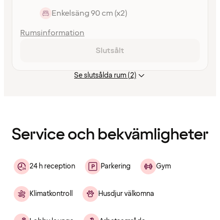
Enkelsäng 90 cm (x2)
Rumsinformation
Slutsålt
Se slutsålda rum (2)
Innehållet
har
laddats
Service och bekvämligheter
24 h reception
Parkering
Gym
Klimatkontroll
Husdjur välkomna