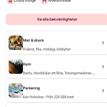
Lobby lounge
Arbetsområde
Se alla bekvämligheter
Mat & dryck
Frukost, fika, middag, lobbybar
Gym
Bastu, Handdukar att låna, Träningsmaskiner,
Fria vikter
Parkering
Kan förbokas • Från 225 SEK/natt