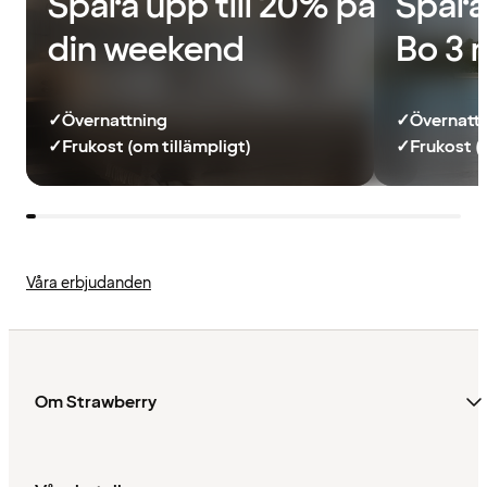
Spara upp till 20% på
Spara
din weekend
Bo 3 
✓
Övernattning
✓
Övernatt
✓
Frukost (om tillämpligt)
✓
Frukost (
Våra erbjudanden
Om Strawberry