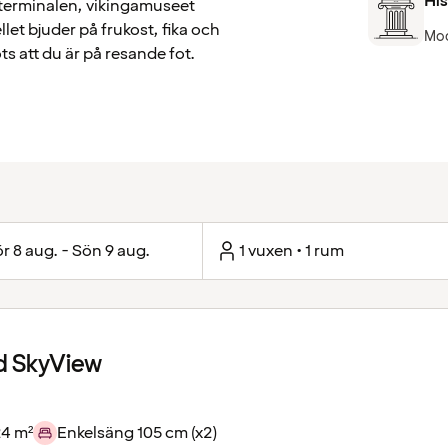
Hi
jeterminalen, vikingamuseet
let bjuder på frukost, fika och
Mod
s att du är på resande fot.
r 8 aug. - Sön 9 aug.
1 vuxen • 1 rum
d SkyView
24 m²
Enkelsäng 105 cm (x2)