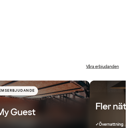
Våra erbjudanden
EMSERBJUDANDE
Fler nät
My Guest
✓
Övernattning