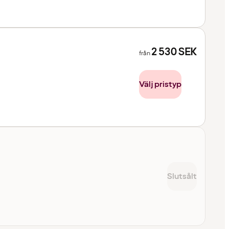
2 530
SEK
från
Välj pristyp
Slutsålt