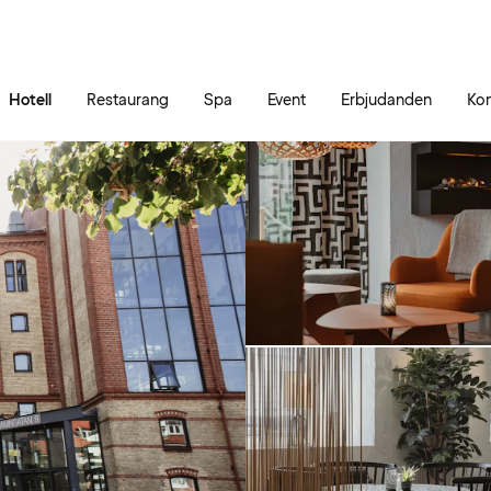
Gå till sidans innehåll
Gå till sidans huvudmeny
Hotell
Restaurang
Spa
Event
Erbjudanden
Kon