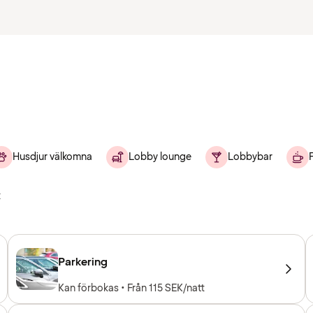
Husdjur välkomna
Lobby lounge
Lobbybar
k
Parkering
Kan förbokas • Från 115 SEK/natt