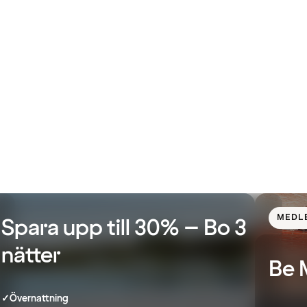
MEDL
Spara upp till 30% – Bo 3
nätter
Be 
✓
Övernattning