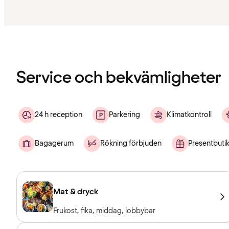
Innehållet
har
laddats
Service och bekvämligheter
24 h reception
Parkering
Klimatkontroll
Bagagerum
Rökning förbjuden
Presentbuti
Mat & dryck
Frukost, fika, middag, lobbybar