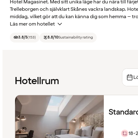
Hotel Magasinet. Med sitt unika läge har du nära till fär
Trelleborgen och självklart Skånes vackra landskap. Hotel
middag, vilket gör att du kan känna dig som hemma – trot
Läs mer om hotellet
3.8
/5
(
153
)
8.8
/10
Sustainability rating
Lö
Hotellrum
Standar
18-