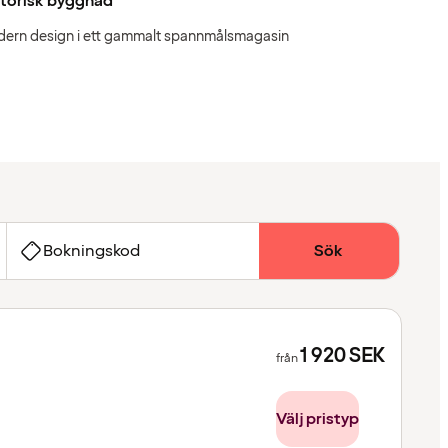
storisk byggnad
ern design i ett gammalt spannmålsmagasin
Bokningskod
Sök
1 920
SEK
från
Välj pristyp