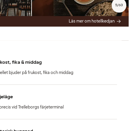
5
/
63
Läs mer om hotellkedjan
kost, fika & middag
ellet bjuder på frukost, fika och middag
jeläge
precis vid Trelleborgs färjeterminal