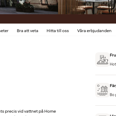
heter
Bra att veta
Hitta till oss
Våra erbjudanden
Fru
Hot
Fär
Bo 
ats precis vid vattnet på Home