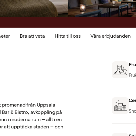
heter
Bra att veta
Hitta till oss
Våra erbjudanden
Fru
Fru
Cen
ort promenad från Uppsala
Sho
 Bar & Bistro, avkoppling på
n i moderna rum – allt i en
ör att upptäcka staden – och