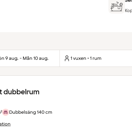
Sel
Kop
n 9 aug. - Mån 10 aug.
1 vuxen • 1 rum
 dubbelrum
²
Dubbelsäng 140 cm
ation