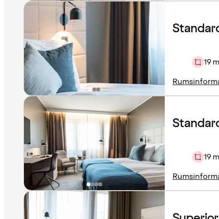
Standar
19 m
Rumsinform
Standard
19 m
Rumsinform
Superio