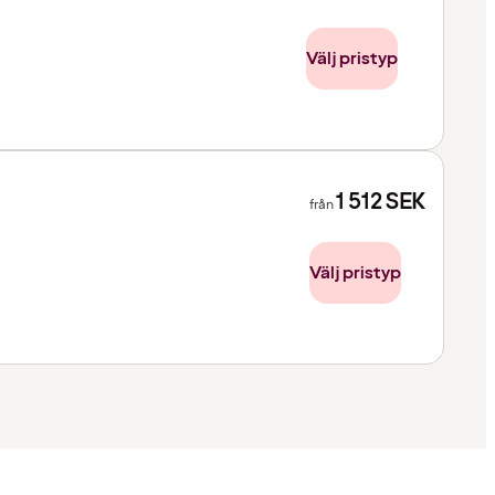
Välj pristyp
1 512
SEK
från
Välj pristyp