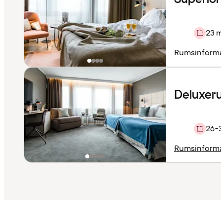
23 
Rumsinform
Deluxer
26-
Rumsinform
Innehållet
har
laddats