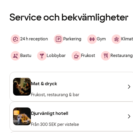
Service och bekvämligheter
24 h reception
Parkering
Gym
Klimat
Bastu
Lobbybar
Frukost
Restaurang
Mat & dryck
Frukost, restaurang & bar
Djurvänligt hotell
Från 300 SEK per vistelse