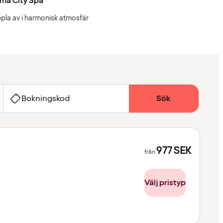
ma City Spa
pla av i harmonisk atmosfär
Bokningskod
Sök
977
SEK
från
Välj pristyp