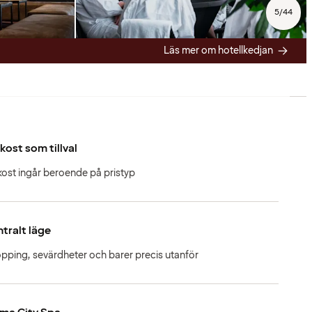
5
/
44
Läs mer om hotellkedjan
kost som tillval
kost ingår beroende på pristyp
tralt läge
pping, sevärdheter och barer precis utanför