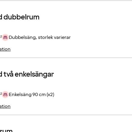
d dubbelrum
²
Dubbelsäng, storlek varierar
ation
 två enkelsängar
²
Enkelsäng 90 cm (x2)
ation
rrum