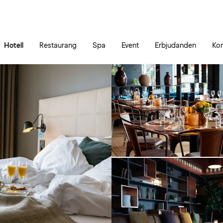
Gå till sidans innehåll
Gå till sidans huvudmeny
Hotell
Restaurang
Spa
Event
Erbjudanden
Kon