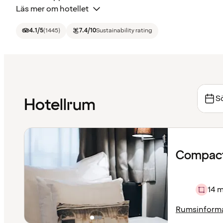
Läs mer om hotellet
4.1
/5
(
1445
)
7.4
/10
Sustainability rating
Sö
Hotellrum
Compact
14 m
Rumsinform