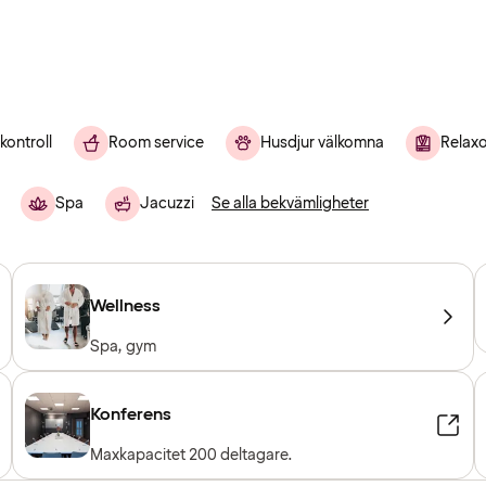
kontroll
Room service
Husdjur välkomna
Relax
Spa
Jacuzzi
Se alla bekvämligheter
Wellness
Spa, gym
Konferens
Maxkapacitet 200 deltagare.