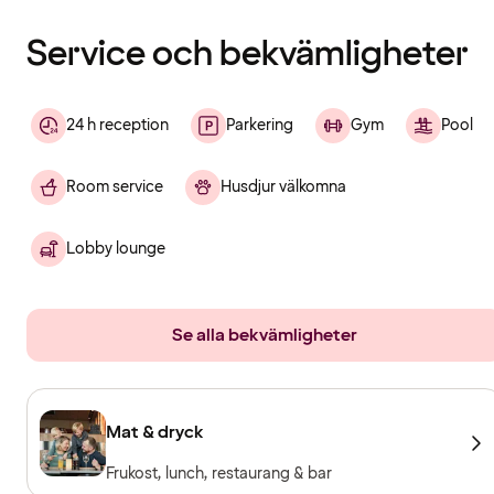
laddats
Service och bekvämligheter
24 h reception
Parkering
Gym
Pool
Room service
Husdjur välkomna
Lobby lounge
Se alla bekvämligheter
Mat & dryck
Frukost, lunch, restaurang & bar