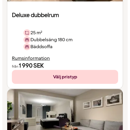
Deluxe dubbelrum
25 m²
Dubbelsäng 180 cm
Bäddsoffa
Rumsinformation
1 990
SEK
från
Välj pristyp