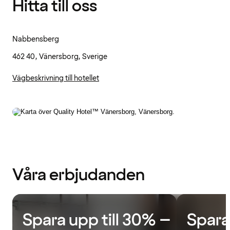
Hitta till oss
Nabbensberg
462 40, Vänersborg, Sverige
Vägbeskrivning till hotellet
Våra erbjudanden
Spara upp till 30% –
Spara