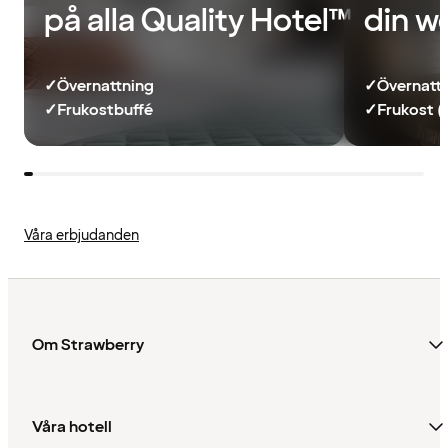
på alla Quality Hotel™
din w
✓
Övernattning
✓
Övernatt
✓
Frukostbuffé
✓
Frukost (
Våra erbjudanden
Om Strawberry
Våra hotell