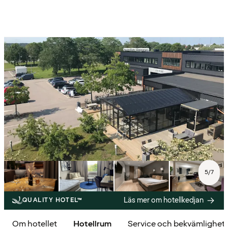
5
/
7
Läs mer om hotellkedjan
QUALITY HOTEL™
Om hotellet
Hotellrum
Service och bekvämlighet