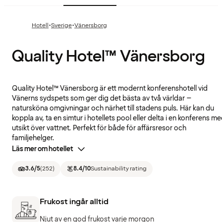
·
·
Hotell
Sverige
Vänersborg
Quality Hotel™ Vänersborg
Quality Hotel™ Vänersborg är ett modernt konferenshotell vid
Vänerns sydspets som ger dig det bästa av två världar –
natursköna omgivningar och närhet till stadens puls. Här kan du
koppla av, ta en simtur i hotellets pool eller delta i en konferens m
utsikt över vattnet. Perfekt för både för affärsresor och
familjehelger.
Läs mer om hotellet
3.6
/5
(
252
)
8.4
/10
Sustainability rating
Frukost ingår alltid
Njut av en god frukost varje morgon