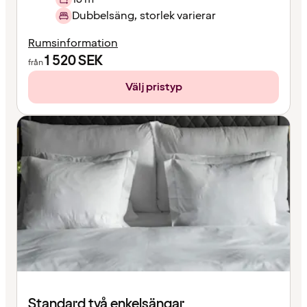
Dubbelsäng, storlek varierar
Rumsinformation
1 520
SEK
från
Välj pristyp
Standard två enkelsängar