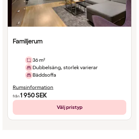
Familjerum
36 m²
Dubbelsäng, storlek varierar
Bäddsoffa
Rumsinformation
1 950
SEK
från
Välj pristyp
Innehållet
har