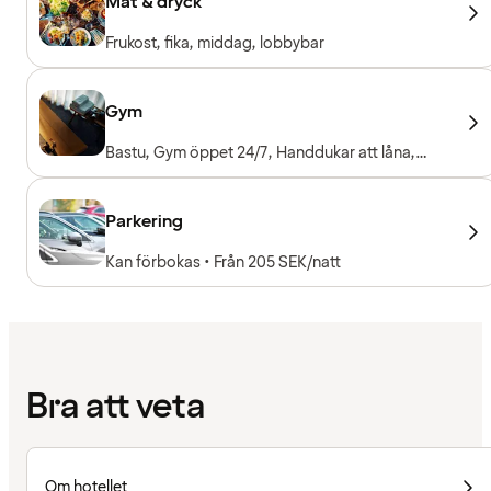
Mat & dryck
Frukost, fika, middag, lobbybar
Gym
Bastu, Gym öppet 24/7, Handdukar att låna,
Träningsmaskiner, Konditionsmaskiner, Fria vikter
Parkering
Kan förbokas • Från 205 SEK/natt
Bra att veta
Om hotellet