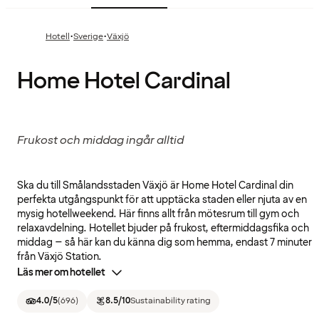
·
·
Hotell
Sverige
Växjö
Home Hotel Cardinal
Frukost och middag ingår alltid
Ska du till Smålandsstaden Växjö är Home Hotel Cardinal din
perfekta utgångspunkt för att upptäcka staden eller njuta av en
mysig hotellweekend. Här finns allt från mötesrum till gym och
relaxavdelning. Hotellet bjuder på frukost, eftermiddagsfika och
middag – så här kan du känna dig som hemma, endast 7 minuter
från Växjö Station.
Läs mer om hotellet
4.0
/5
(
696
)
8.5
/10
Sustainability rating