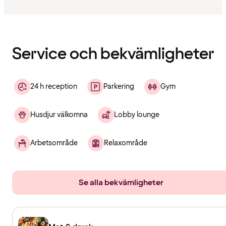
Innehållet
har
laddats
Service och bekvämligheter
24 h reception
Parkering
Gym
Husdjur välkomna
Lobby lounge
Arbetsområde
Relaxområde
Se alla bekvämligheter