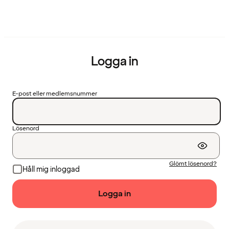
Logga in
E-post eller medlemsnummer
Lösenord
Glömt lösenord?
Håll mig inloggad
Logga in