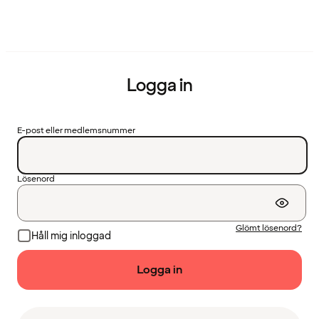
Logga in
E-post eller medlemsnummer
Lösenord
Glömt lösenord?
Håll mig inloggad
Logga in