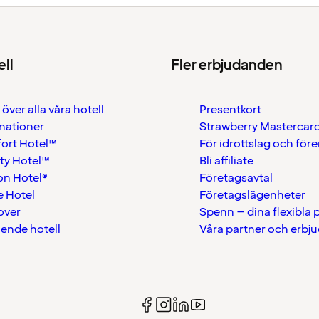
ell
Fler erbjudanden
 över alla våra hotell
Presentkort
nationer
Strawberry Mastercar
ort Hotel™
För idrottslag och för
ty Hotel™
Bli affiliate
on Hotel®
Företagsavtal
 Hotel
Företagslägenheter
over
Spenn – dina flexibla
ående hotell
Våra partner och erbj