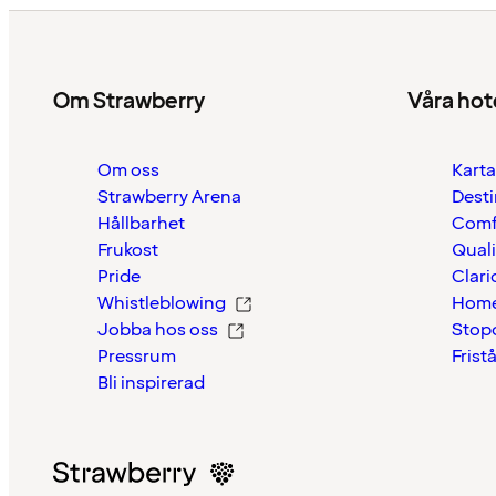
Om Strawberry
Våra hot
Om oss
Karta
Strawberry Arena
Desti
Hållbarhet
Comf
Frukost
Quali
Pride
Clari
Whistleblowing
Home
Jobba hos oss
Stop
Pressrum
Frist
Bli inspirerad