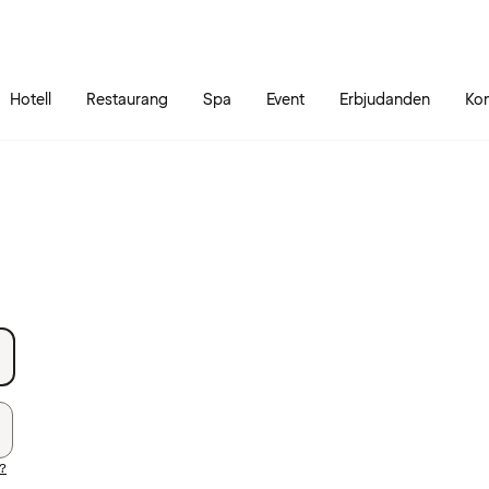
Gå till sidans innehåll
Gå till sidans huvudmeny
Hotell
Restaurang
Spa
Event
Erbjudanden
Kon
d?