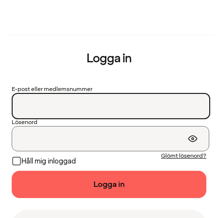
Logga in
E-post eller medlemsnummer
Lösenord
Glömt lösenord?
Håll mig inloggad
Logga in