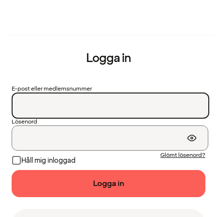
Logga in
E-post eller medlemsnummer
Lösenord
Glömt lösenord?
Håll mig inloggad
Logga in