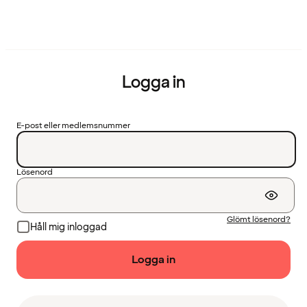
Logga in
E-post eller medlemsnummer
Lösenord
Glömt lösenord?
Håll mig inloggad
Logga in