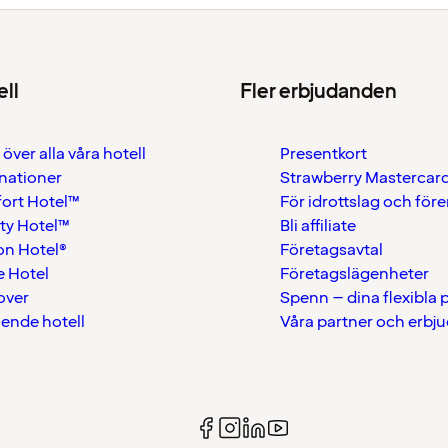
ell
Fler erbjudanden
 över alla våra hotell
Presentkort
nationer
Strawberry Mastercar
ort Hotel™
För idrottslag och för
ty Hotel™
Bli affiliate
on Hotel®
Företagsavtal
 Hotel
Företagslägenheter
over
Spenn – dina flexibla
ående hotell
Våra partner och erbj