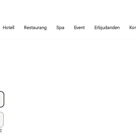
Gå till sidans innehåll
Gå till sidans huvudmeny
Hotell
Restaurang
Spa
Event
Erbjudanden
Kon
d?