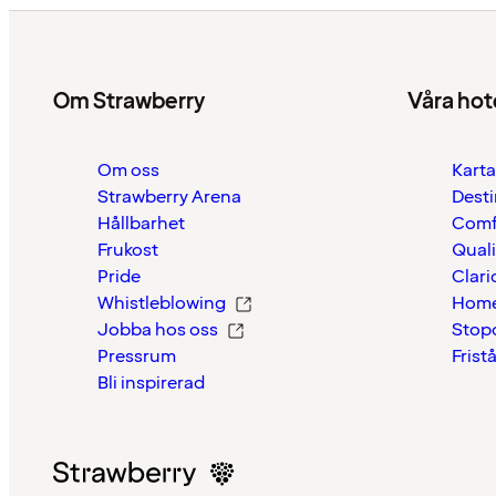
Om Strawberry
Våra hot
Om oss
Karta
Strawberry Arena
Desti
Hållbarhet
Comf
Frukost
Quali
Pride
Clari
Whistleblowing
Home
Jobba hos oss
Stop
Pressrum
Frist
Bli inspirerad