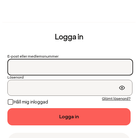
Logga in
E-post eller medlemsnummer
Lösenord
Glömt lösenord?
Håll mig inloggad
Logga in