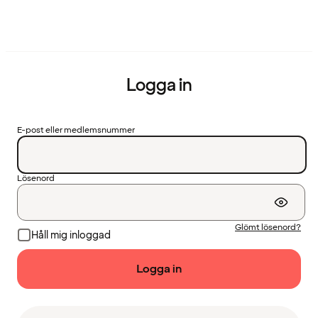
Logga in
E-post eller medlemsnummer
Lösenord
Glömt lösenord?
Håll mig inloggad
Logga in