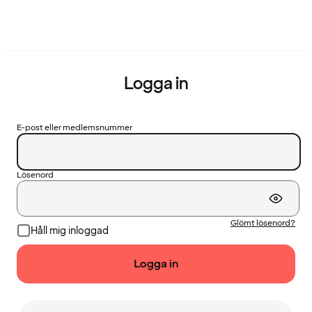
Logga in
E-post eller medlemsnummer
Lösenord
Glömt lösenord?
Håll mig inloggad
Logga in