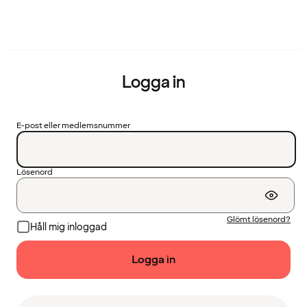
Logga in
E-post eller medlemsnummer
Lösenord
Glömt lösenord?
Håll mig inloggad
Logga in