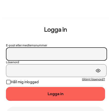
Logga in
E-post eller medlemsnummer
Lösenord
Glömt lösenord?
Håll mig inloggad
Logga in