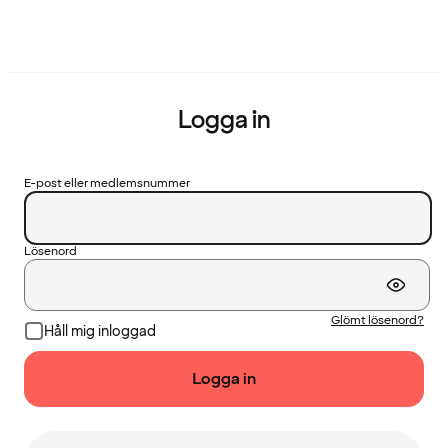
Logga in
E-post eller medlemsnummer
Lösenord
Glömt lösenord?
Håll mig inloggad
Logga in