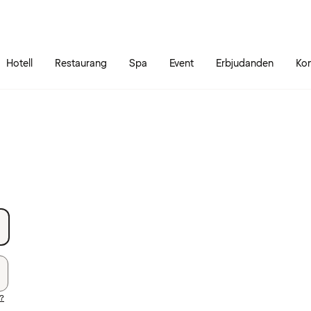
Gå till sidans innehåll
Gå till sidans huvudmeny
Hotell
Restaurang
Spa
Event
Erbjudanden
Kon
d?