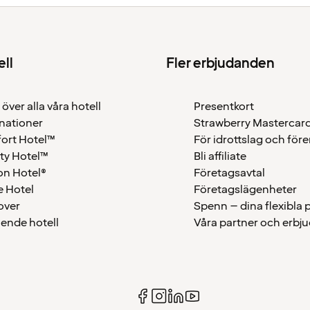
ell
Fler erbjudanden
 över alla våra hotell
Presentkort
nationer
Strawberry Mastercar
ort Hotel™
För idrottslag och för
ty Hotel™
Bli affiliate
on Hotel®
Företagsavtal
 Hotel
Företagslägenheter
over
Spenn – dina flexibla
ående hotell
Våra partner och erbj