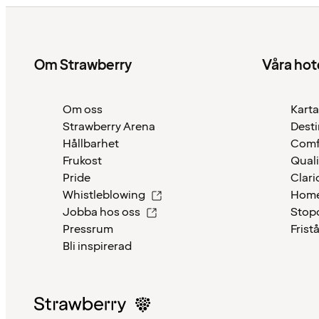
Om Strawberry
Våra hot
Om oss
Karta
Strawberry Arena
Desti
Hållbarhet
Comf
Frukost
Quali
Pride
Clari
Whistleblowing
Home
Jobba hos oss
Stop
Pressrum
Frist
Bli inspirerad