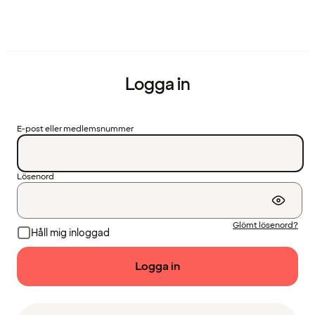
Logga in
E-post eller medlemsnummer
Lösenord
Glömt lösenord?
Håll mig inloggad
Logga in