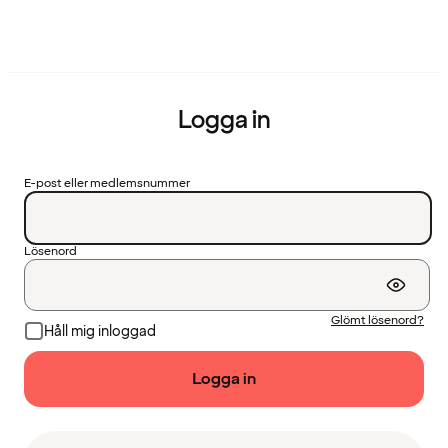
Logga in
E-post eller medlemsnummer
Lösenord
Glömt lösenord?
Håll mig inloggad
Logga in