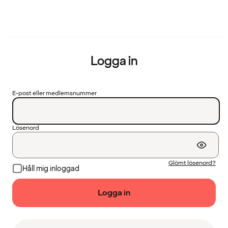
Logga in
E-post eller medlemsnummer
Lösenord
Glömt lösenord?
Håll mig inloggad
Logga in