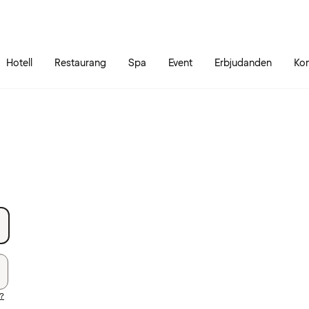
Gå till sidans innehåll
Gå till sidans huvudmeny
Hotell
Restaurang
Spa
Event
Erbjudanden
Kon
d?