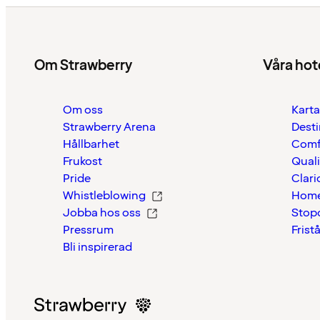
Om Strawberry
Våra hot
Om oss
Karta
Strawberry Arena
Desti
Hållbarhet
Comf
Frukost
Quali
Pride
Clari
Whistleblowing
Home
Jobba hos oss
Stop
Pressrum
Frist
Bli inspirerad