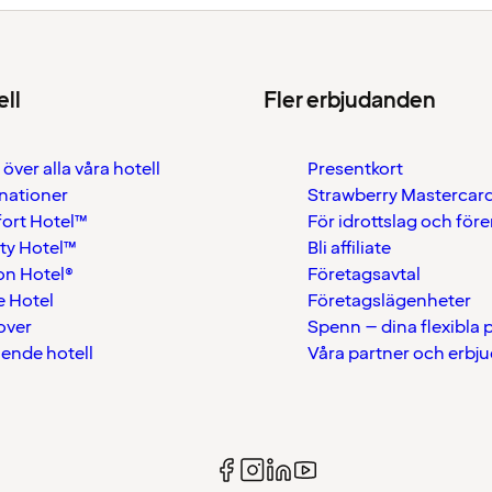
ell
Fler erbjudanden
 över alla våra hotell
Presentkort
nationer
Strawberry Mastercar
ort Hotel™
För idrottslag och för
ty Hotel™
Bli affiliate
on Hotel®
Företagsavtal
 Hotel
Företagslägenheter
over
Spenn – dina flexibla
ående hotell
Våra partner och erbj