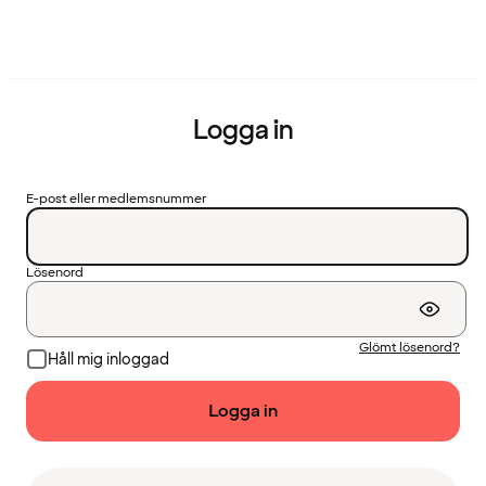
Logga in
E-post eller medlemsnummer
Lösenord
Glömt lösenord?
Håll mig inloggad
Logga in