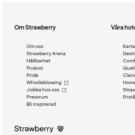
Om Strawberry
Våra hot
Om oss
Karta
Strawberry Arena
Desti
Hållbarhet
Comf
Frukost
Quali
Pride
Clari
Whistleblowing
Home
Jobba hos oss
Stop
Pressrum
Frist
Bli inspirerad