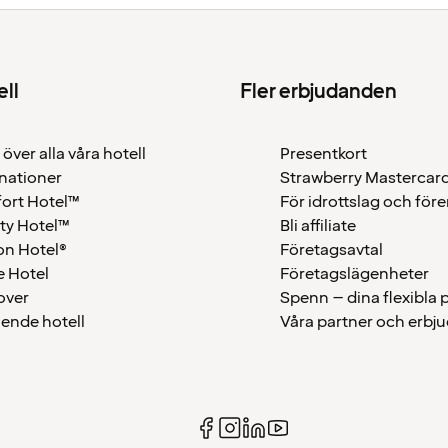
ell
Fler erbjudanden
 över alla våra hotell
Presentkort
nationer
Strawberry Mastercar
ort Hotel™
För idrottslag och för
ty Hotel™
Bli affiliate
on Hotel®
Företagsavtal
 Hotel
Företagslägenheter
over
Spenn – dina flexibla
ående hotell
Våra partner och erbj