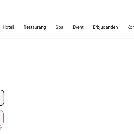
Gå till sidans innehåll
Gå till sidans huvudmeny
Hotell
Restaurang
Spa
Event
Erbjudanden
Kon
d?