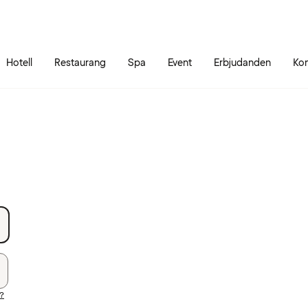
Gå till sidans innehåll
Gå till sidans huvudmeny
Hotell
Restaurang
Spa
Event
Erbjudanden
Kon
d?