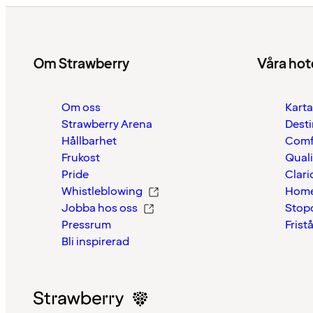
Om Strawberry
Våra hot
Om oss
Karta
Strawberry Arena
Desti
Hållbarhet
Comf
Frukost
Quali
Pride
Clari
Whistleblowing
Home
Jobba hos oss
Stop
Pressrum
Frist
Bli inspirerad