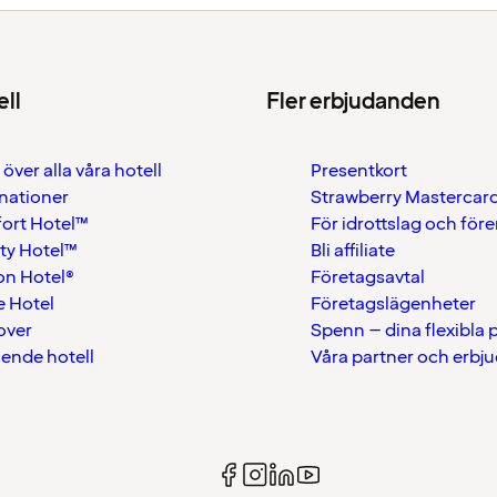
ell
Fler erbjudanden
 över alla våra hotell
Presentkort
nationer
Strawberry Mastercar
ort Hotel™
För idrottslag och för
ty Hotel™
Bli affiliate
on Hotel®
Företagsavtal
 Hotel
Företagslägenheter
over
Spenn – dina flexibla
ående hotell
Våra partner och erbj