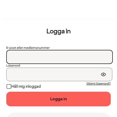
Logga in
E-post eller medlemsnummer
Lösenord
Glömt lösenord?
Håll mig inloggad
Logga in