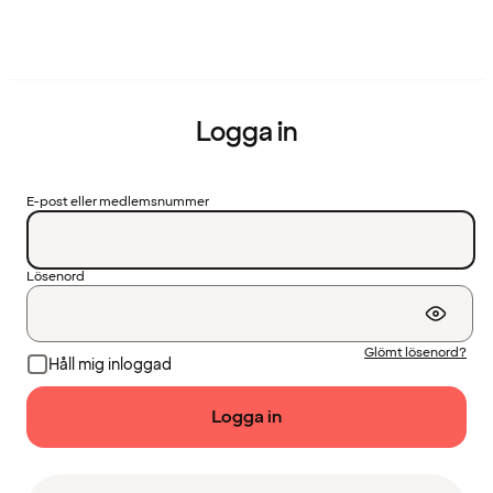
Logga in
E-post eller medlemsnummer
Lösenord
Glömt lösenord?
Håll mig inloggad
Logga in