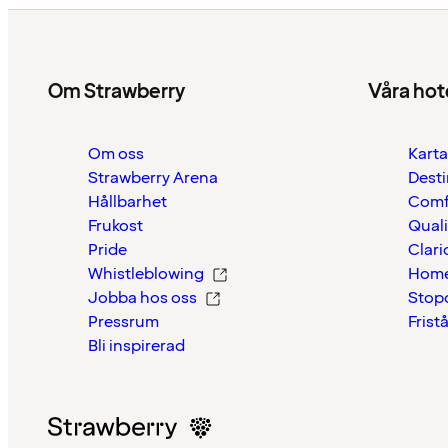
Om Strawberry
Våra hot
Om oss
Karta
Strawberry Arena
Desti
Hållbarhet
Comf
Frukost
Quali
Pride
Clari
Whistleblowing
Home
Jobba hos oss
Stop
Pressrum
Frist
Bli inspirerad