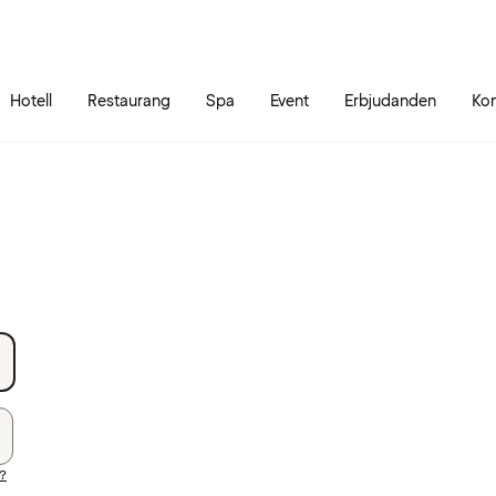
Gå till sidans innehåll
Gå till sidans huvudmeny
Hotell
Restaurang
Spa
Event
Erbjudanden
Kon
d?