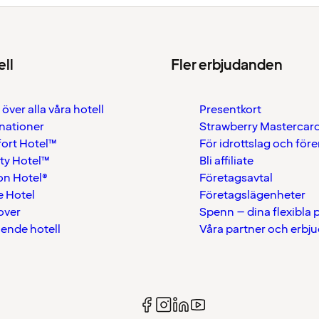
ell
Fler erbjudanden
 över alla våra hotell
Presentkort
nationer
Strawberry Mastercar
ort Hotel™
För idrottslag och för
ty Hotel™
Bli affiliate
on Hotel®
Företagsavtal
 Hotel
Företagslägenheter
over
Spenn – dina flexibla
ående hotell
Våra partner och erbj