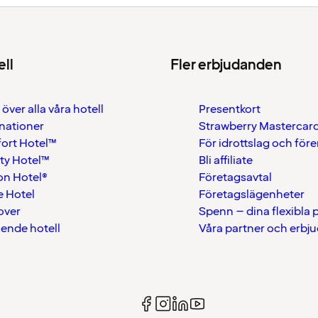
ell
Fler erbjudanden
 över alla våra hotell
Presentkort
nationer
Strawberry Mastercar
ort Hotel™
För idrottslag och för
ty Hotel™
Bli affiliate
on Hotel®
Företagsavtal
 Hotel
Företagslägenheter
over
Spenn – dina flexibla
ående hotell
Våra partner och erbj