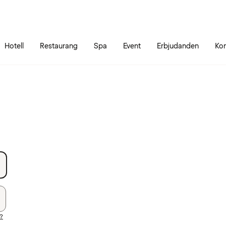
Gå till sidans innehåll
Gå till sidans huvudmeny
Hotell
Restaurang
Spa
Event
Erbjudanden
Kon
d?