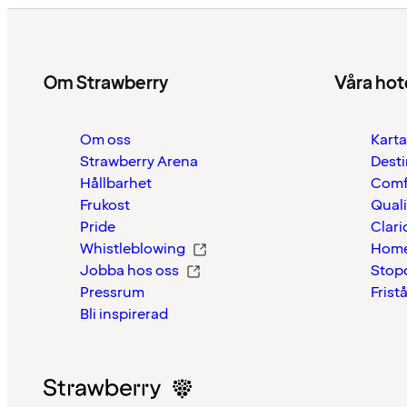
Om Strawberry
Våra hot
Om oss
Karta
Strawberry Arena
Desti
Hållbarhet
Comf
Frukost
Quali
Pride
Clari
Whistleblowing
Home
Jobba hos oss
Stop
Pressrum
Frist
Bli inspirerad