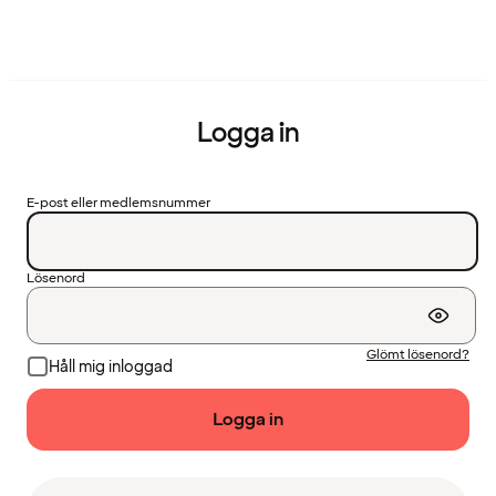
Logga in
E-post eller medlemsnummer
Lösenord
Glömt lösenord?
Håll mig inloggad
Logga in