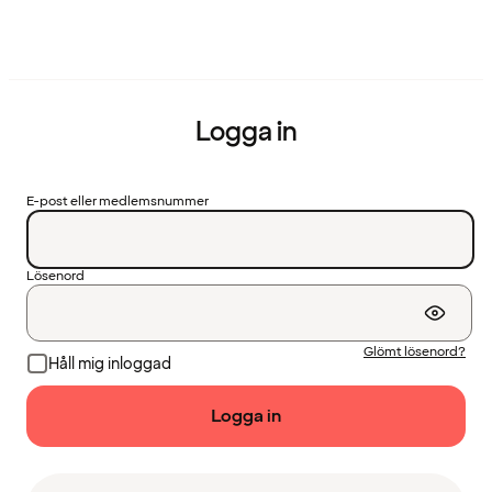
Logga in
E-post eller medlemsnummer
Lösenord
Glömt lösenord?
Håll mig inloggad
Logga in