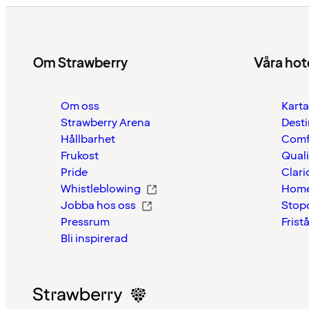
Om Strawberry
Våra hot
Om oss
Karta
Strawberry Arena
Desti
Hållbarhet
Comf
Frukost
Quali
Pride
Clari
Whistleblowing
Home
Jobba hos oss
Stop
Pressrum
Frist
Bli inspirerad