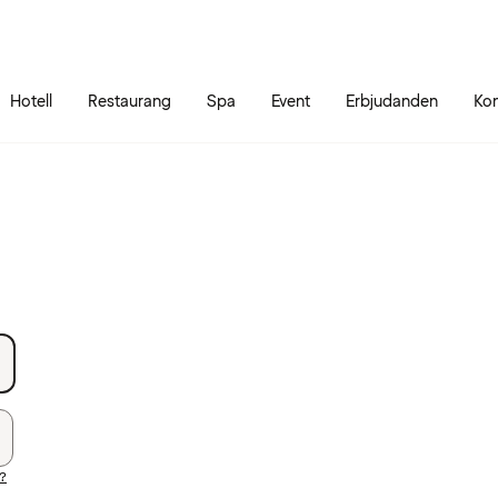
Gå till sidans innehåll
Gå till sidans huvudmeny
Hotell
Restaurang
Spa
Event
Erbjudanden
Kon
d?