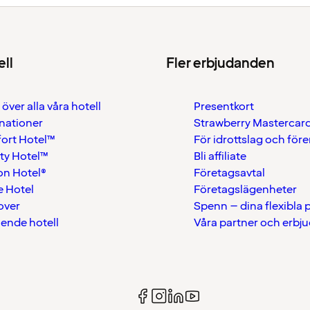
ell
Fler erbjudanden
 över alla våra hotell
Presentkort
nationer
Strawberry Mastercar
ort Hotel™
För idrottslag och för
ty Hotel™
Bli affiliate
on Hotel®
Företagsavtal
 Hotel
Företagslägenheter
over
Spenn – dina flexibla
ående hotell
Våra partner och erbj