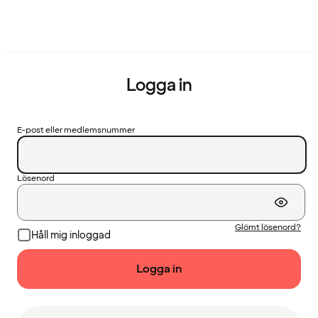
Logga in
E-post eller medlemsnummer
Lösenord
Glömt lösenord?
Håll mig inloggad
Logga in