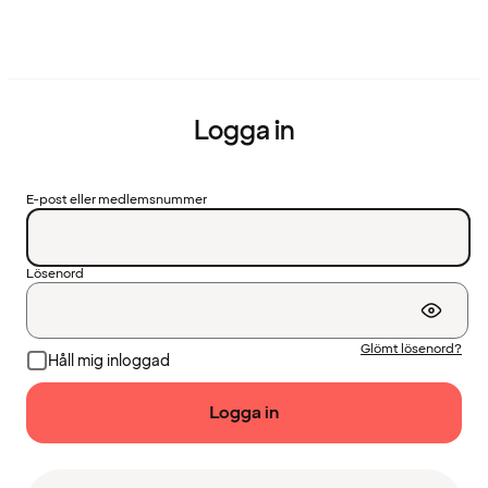
Logga in
E-post eller medlemsnummer
Lösenord
Glömt lösenord?
Håll mig inloggad
Logga in