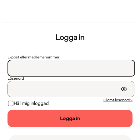
Logga in
E-post eller medlemsnummer
Lösenord
Glömt lösenord?
Håll mig inloggad
Logga in