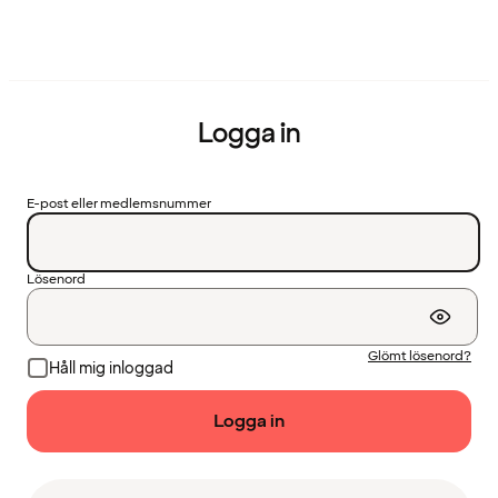
Logga in
E-post eller medlemsnummer
Lösenord
Glömt lösenord?
Håll mig inloggad
Logga in