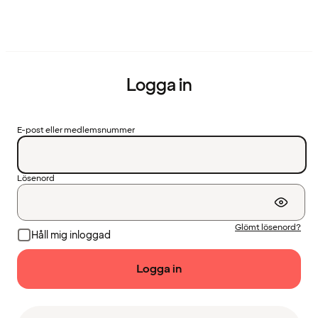
Logga in
E-post eller medlemsnummer
Lösenord
Glömt lösenord?
Håll mig inloggad
Logga in