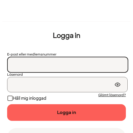
Logga in
E-post eller medlemsnummer
Lösenord
Glömt lösenord?
Håll mig inloggad
Logga in